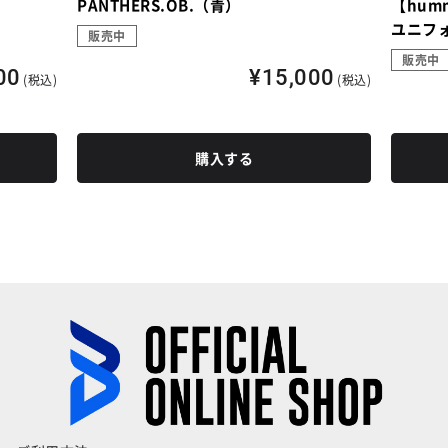
PANTHERS.OB.（青）
【hum
ユニフォ
販売中
販売中
00
¥15,000
(税込)
(税込)
購入する