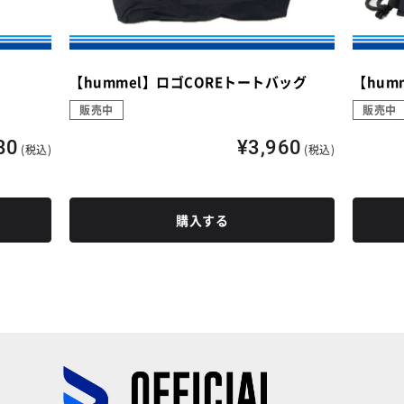
【hummel】ロゴCOREトートバッグ
【hum
販売中
販売中
80
¥3,960
(税込)
(税込)
購入する