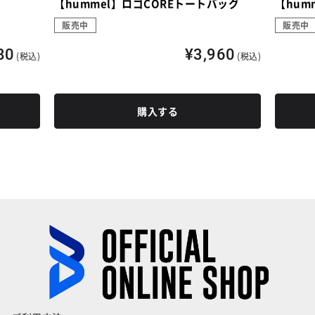
【hummel】ロゴCOREトートバッグ
【hum
販売中
販売中
80
¥3,960
(税込)
(税込)
購入する