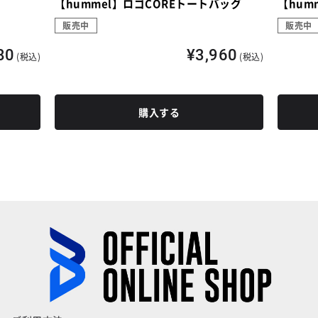
【hummel】ロゴCOREトートバッグ
【hum
販売中
販売中
80
¥3,960
(税込)
(税込)
購入する