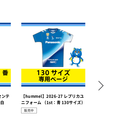
ーセンテ
【hummel】2026-27 レプリカユ
【hummel
：白
ニフォーム （1st：青 130サイズ）
ニフォーム（
販売中
販売中