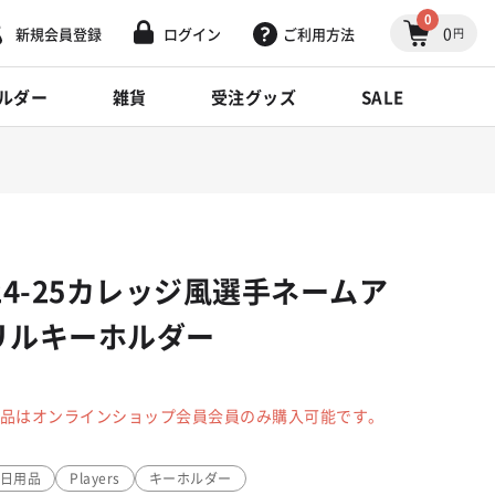
0
0
新規会員登録
ログイン
ご利用方法
円
ルダー
雑貨
受注グッズ
SALE
24-25カレッジ風選手ネームア
リルキーホルダー
品はオンラインショップ会員会員のみ購入可能です。
/日用品
Players
キーホルダー