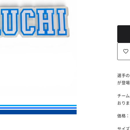
選手の
が登場
チーム
おりま
価格：
サイズ：