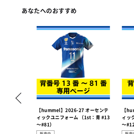
あなたへのおすすめ
7 オーセンテ
【hummel】2026-27 オーセンテ
【hu
t：青 #3
ィックユニフォーム （1st：青 #13
ィック
～#81）
～#1
販売中
販売