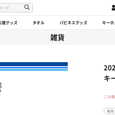
応援グッズ
タオル
パピネスグッズ
キーホ
雑貨
20
キ
この商
雑貨