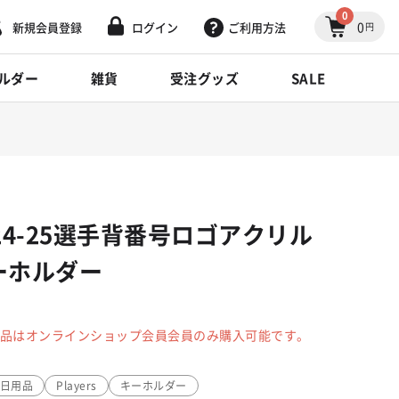
0
0
新規会員登録
ログイン
ご利用方法
円
ルダー
雑貨
受注グッズ
SALE
24-25選手背番号ロゴアクリル
ーホルダー
品はオンラインショップ会員会員のみ購入可能です。
/日用品
Players
キーホルダー