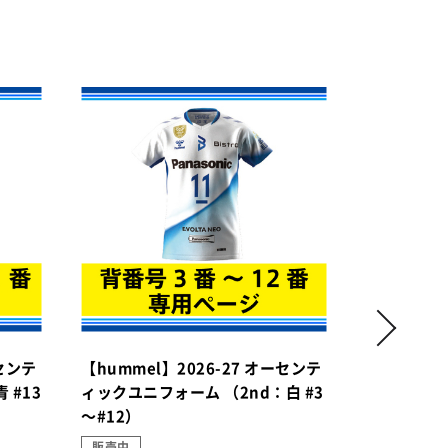
ーセンテ
【hummel】2026-27 オーセンテ
【hummel
 #13
ィックユニフォーム （2nd：白 #3
ィックユニ
～#12）
#13～#81
販売中
販売中