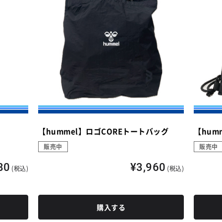
【hummel】ロゴCOREトートバッグ
【hum
販売中
販売中
80
¥3,960
(税込)
(税込)
購入する