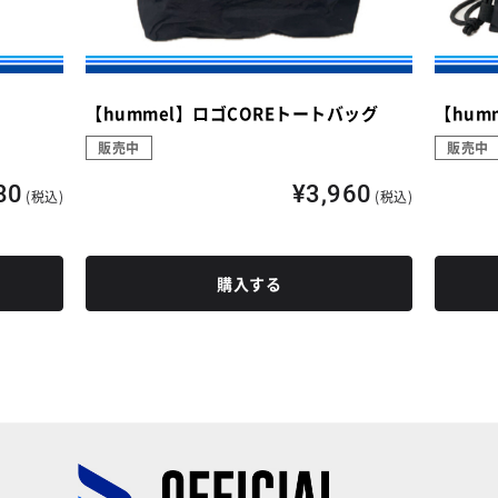
【hummel】ロゴCOREトートバッグ
【hum
販売中
販売中
80
¥3,960
(税込)
(税込)
購入する