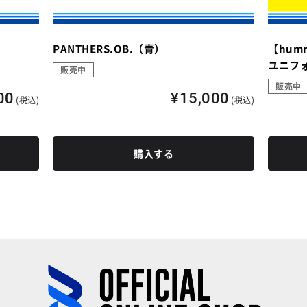
PANTHERS.OB.（青）
【hum
ユニフォ
販売中
販売中
00
¥15,000
(税込)
(税込)
購入する