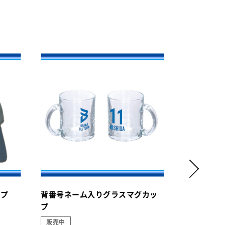
ップ
背番号ネーム入りグラスマグカッ
背番号ネー
プ
販売中
販売中