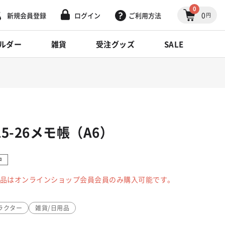
0
0
新規会員登録
ログイン
ご利用方法
円
ルダー
雑貨
受注グッズ
SALE
25-26メモ帳（A6）
中
品はオンラインショップ会員会員のみ購入可能です。
ラクター
雑貨/日用品